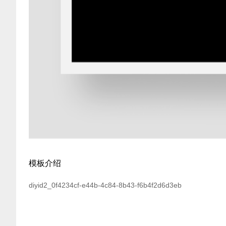
模板介绍
diyid2_0f4234cf-e44b-4c84-8b43-f6b4f2d6d3eb