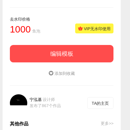
去水印价格
1000
VIP无水印使用
鱼泡
编辑模板
添加到收藏
宁泓基
设计师
TA的主页
发布了867个作品
更多>>
其他作品