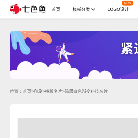
NEW
首页
模板分类
LOGO设计
位置：
首页
>
印刷
>
横版名片
>绿黑白色渐变科技名片